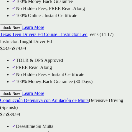
100% Money-Back Guarantee
No Hidden Fees, FREE Read-Along
100% Online - Instant Certificate
Learn More
Book Now
Texas Teen Drivers Ed Course - Instructor-Led
Teens (14-17) —
Instructor-Taught Driver Ed
$
43.95
$
79.99
TDLR & DPS Approved
FREE Read-Along
No Hidden Fees + Instant Certificate
100% Money-Back Guarantee (30 Days)
Learn More
Book Now
Conducción Defensiva con Anulación de Multa
Defensive Driving
(Spanish)
$
25
$
39.99
Desestime Su Multa