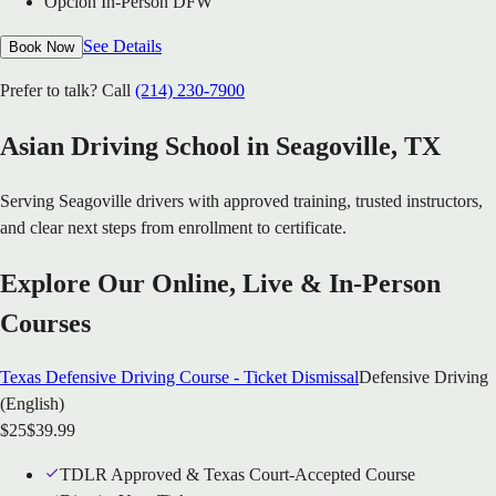
Opcion In-Person DFW
See Details
Book Now
Prefer to talk? Call
(214) 230-7900
Asian Driving School in
Seagoville
, TX
Serving
Seagoville
drivers with approved training, trusted instructors,
and clear next steps from enrollment to certificate.
Explore Our Online, Live & In-Person
Courses
Texas Defensive Driving Course - Ticket Dismissal
Defensive Driving
(English)
$
25
$
39.99
TDLR Approved & Texas Court-Accepted Course