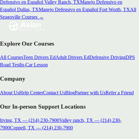
Defensivo en Español
Valley Ranch
, TX
Manejo Defensivo en
Español
Dallas
, TX
Manejo Defensivo en Español
Fort Worth
, TX
All
Seagoville
Courses →
Explore Our Courses
All Courses
Teen Drivers Ed
Adult Drivers Ed
Defensive Driving
DPS
Road Test
In-Car Lesson
Company
About Us
Help Center
Contact Us
Blog
Partner with Us
Refer a Friend
Our In-person Support Locations
Irving, TX
—
(214) 230-7900
Valley ranch, TX
—
(214) 230-
7900
Coppell, TX
—
(214) 230-7900