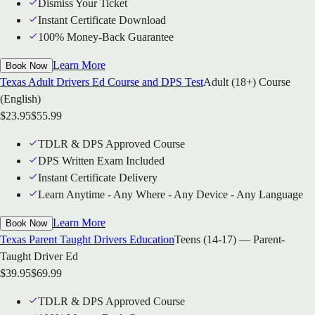
Dismiss Your Ticket
Instant Certificate Download
100% Money-Back Guarantee
Learn More
Book Now
Texas Adult Drivers Ed Course and DPS Test
Adult (18+) Course
(English)
$
23.95
$
55.99
TDLR & DPS Approved Course
DPS Written Exam Included
Instant Certificate Delivery
Learn Anytime - Any Where - Any Device - Any Language
Learn More
Book Now
Texas Parent Taught Drivers Education
Teens (14-17) — Parent-
Taught Driver Ed
$
39.95
$
69.99
TDLR & DPS Approved Course