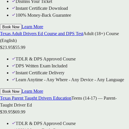
Dismiss Your Ticket
Instant Certificate Download
100% Money-Back Guarantee
Learn More
Book Now
Texas Adult Drivers Ed Course and DPS Test
Adult (18+) Course
(English)
$
23.95
$
55.99
TDLR & DPS Approved Course
DPS Written Exam Included
Instant Certificate Delivery
Learn Anytime - Any Where - Any Device - Any Language
Learn More
Book Now
Texas Parent Taught Drivers Education
Teens (14-17) — Parent-
Taught Driver Ed
$
39.95
$
69.99
TDLR & DPS Approved Course