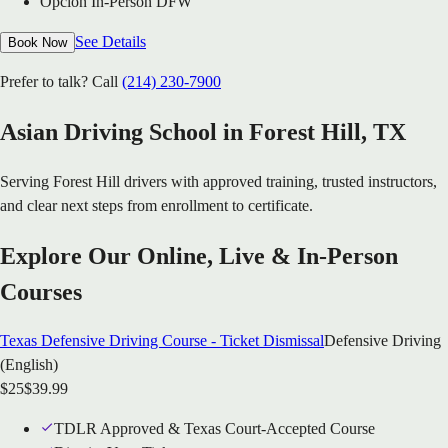
Opcion In-Person DFW
See Details
Book Now
Prefer to talk? Call
(214) 230-7900
Asian Driving School in
Forest Hill
, TX
Serving
Forest Hill
drivers with approved training, trusted instructors,
and clear next steps from enrollment to certificate.
Explore Our Online, Live & In-Person
Courses
Texas Defensive Driving Course - Ticket Dismissal
Defensive Driving
(English)
$
25
$
39.99
TDLR Approved & Texas Court-Accepted Course