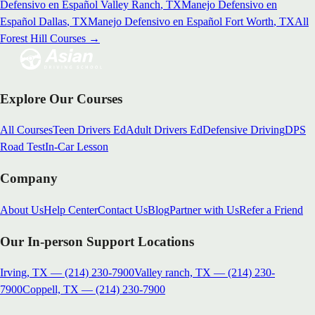
Defensivo en Español
Valley Ranch
, TX
Manejo Defensivo en
Español
Dallas
, TX
Manejo Defensivo en Español
Fort Worth
, TX
All
Forest Hill
Courses →
Explore Our Courses
All Courses
Teen Drivers Ed
Adult Drivers Ed
Defensive Driving
DPS
Road Test
In-Car Lesson
Company
About Us
Help Center
Contact Us
Blog
Partner with Us
Refer a Friend
Our In-person Support Locations
Irving, TX
—
(214) 230-7900
Valley ranch, TX
—
(214) 230-
7900
Coppell, TX
—
(214) 230-7900