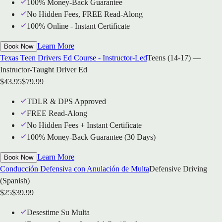
100% Money-Back Guarantee
No Hidden Fees, FREE Read-Along
100% Online - Instant Certificate
Learn More
Book Now
Texas Teen Drivers Ed Course - Instructor-Led
Teens (14-17) —
Instructor-Taught Driver Ed
$
43.95
$
79.99
TDLR & DPS Approved
FREE Read-Along
No Hidden Fees + Instant Certificate
100% Money-Back Guarantee (30 Days)
Learn More
Book Now
Conducción Defensiva con Anulación de Multa
Defensive Driving
(Spanish)
$
25
$
39.99
Desestime Su Multa