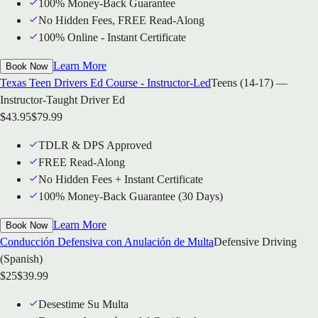
100% Money-Back Guarantee
No Hidden Fees, FREE Read-Along
100% Online - Instant Certificate
Learn More
Book Now
Texas Teen Drivers Ed Course - Instructor-Led
Teens (14-17) —
Instructor-Taught Driver Ed
$
43.95
$
79.99
TDLR & DPS Approved
FREE Read-Along
No Hidden Fees + Instant Certificate
100% Money-Back Guarantee (30 Days)
Learn More
Book Now
Conducción Defensiva con Anulación de Multa
Defensive Driving
(Spanish)
$
25
$
39.99
Desestime Su Multa