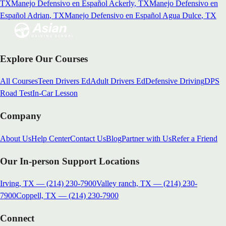
TX
Manejo Defensivo en Español
Ackerly
, TX
Manejo Defensivo en
Español
Adrian
, TX
Manejo Defensivo en Español
Agua Dulce
, TX
Explore Our Courses
All Courses
Teen Drivers Ed
Adult Drivers Ed
Defensive Driving
DPS
Road Test
In-Car Lesson
Company
About Us
Help Center
Contact Us
Blog
Partner with Us
Refer a Friend
Our In-person Support Locations
Irving, TX
—
(214) 230-7900
Valley ranch, TX
—
(214) 230-
7900
Coppell, TX
—
(214) 230-7900
Connect