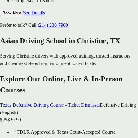
Completa a Tu Ritmo
See Details
Book Now
Prefer to talk? Call
(214) 230-7900
Asian Driving School in
Christine
, TX
Serving
Christine
drivers with approved training, trusted instructors,
and clear next steps from enrollment to certificate.
Explore Our Online, Live & In-Person
Courses
Texas Defensive Driving Course - Ticket Dismissal
Defensive Driving
(English)
$
25
$
39.99
TDLR Approved & Texas Court-Accepted Course