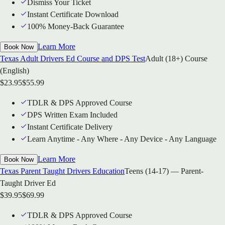
Dismiss Your Ticket
Instant Certificate Download
100% Money-Back Guarantee
Learn More
Book Now
Texas Adult Drivers Ed Course and DPS Test
Adult (18+) Course
(English)
$
23.95
$
55.99
TDLR & DPS Approved Course
DPS Written Exam Included
Instant Certificate Delivery
Learn Anytime - Any Where - Any Device - Any Language
Learn More
Book Now
Texas Parent Taught Drivers Education
Teens (14-17) — Parent-
Taught Driver Ed
$
39.95
$
69.99
TDLR & DPS Approved Course