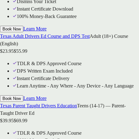
Dismiss Your Ticket
Instant Certificate Download
100% Money-Back Guarantee
Learn More
Book Now
Texas Adult Drivers Ed Course and DPS Test
Adult (18+) Course
(English)
$
23.95
$
55.99
TDLR & DPS Approved Course
DPS Written Exam Included
Instant Certificate Delivery
Learn Anytime - Any Where - Any Device - Any Language
Learn More
Book Now
Texas Parent Taught Drivers Education
Teens (14-17) — Parent-
Taught Driver Ed
$
39.95
$
69.99
TDLR & DPS Approved Course