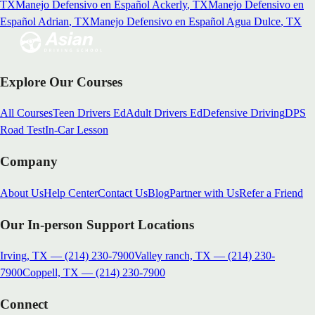
TX
Manejo Defensivo en Español
Ackerly
, TX
Manejo Defensivo en
Español
Adrian
, TX
Manejo Defensivo en Español
Agua Dulce
, TX
Explore Our Courses
All Courses
Teen Drivers Ed
Adult Drivers Ed
Defensive Driving
DPS
Road Test
In-Car Lesson
Company
About Us
Help Center
Contact Us
Blog
Partner with Us
Refer a Friend
Our In-person Support Locations
Irving, TX
—
(214) 230-7900
Valley ranch, TX
—
(214) 230-
7900
Coppell, TX
—
(214) 230-7900
Connect