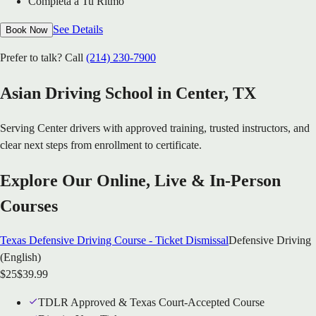
Completa a Tu Ritmo
See Details
Book Now
Prefer to talk? Call
(214) 230-7900
Asian Driving School in
Center
, TX
Serving
Center
drivers with approved training, trusted instructors, and
clear next steps from enrollment to certificate.
Explore Our Online, Live & In-Person
Courses
Texas Defensive Driving Course - Ticket Dismissal
Defensive Driving
(English)
$
25
$
39.99
TDLR Approved & Texas Court-Accepted Course