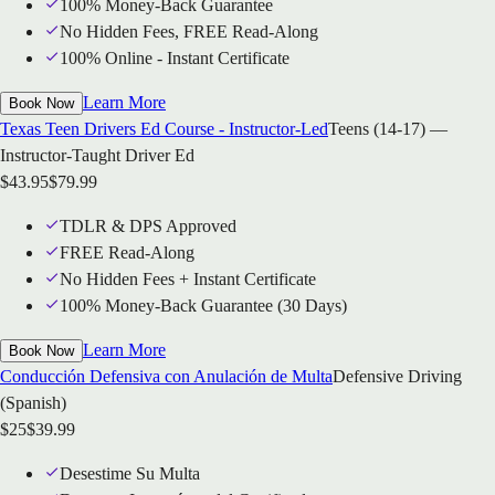
100% Money-Back Guarantee
No Hidden Fees, FREE Read-Along
100% Online - Instant Certificate
Learn More
Book Now
Texas Teen Drivers Ed Course - Instructor-Led
Teens (14-17) —
Instructor-Taught Driver Ed
$
43.95
$
79.99
TDLR & DPS Approved
FREE Read-Along
No Hidden Fees + Instant Certificate
100% Money-Back Guarantee (30 Days)
Learn More
Book Now
Conducción Defensiva con Anulación de Multa
Defensive Driving
(Spanish)
$
25
$
39.99
Desestime Su Multa