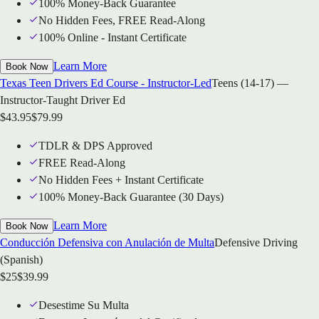
100% Money-Back Guarantee
No Hidden Fees, FREE Read-Along
100% Online - Instant Certificate
Learn More
Book Now
Texas Teen Drivers Ed Course - Instructor-Led
Teens (14-17) —
Instructor-Taught Driver Ed
$
43.95
$
79.99
TDLR & DPS Approved
FREE Read-Along
No Hidden Fees + Instant Certificate
100% Money-Back Guarantee (30 Days)
Learn More
Book Now
Conducción Defensiva con Anulación de Multa
Defensive Driving
(Spanish)
$
25
$
39.99
Desestime Su Multa