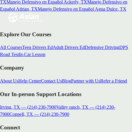
TX
Manejo Defensivo en Español
Ackerly
, TX
Manejo Defensivo en
Español
Adrian
, TX
Manejo Defensivo en Español
Agua Dulce
, TX
Explore Our Courses
All Courses
Teen Drivers Ed
Adult Drivers Ed
Defensive Driving
DPS
Road Test
In-Car Lesson
Company
About Us
Help Center
Contact Us
Blog
Partner with Us
Refer a Friend
Our In-person Support Locations
Irving, TX
—
(214) 230-7900
Valley ranch, TX
—
(214) 230-
7900
Coppell, TX
—
(214) 230-7900
Connect