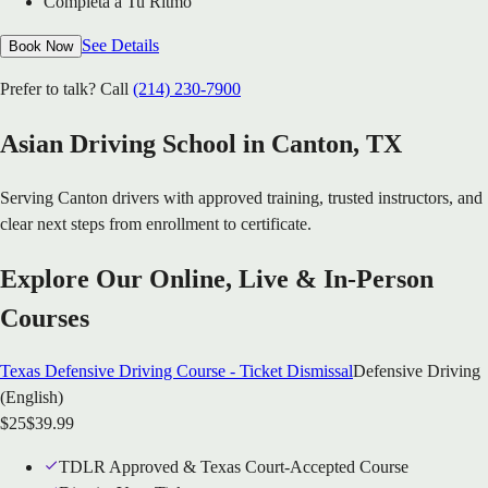
Completa a Tu Ritmo
See Details
Book Now
Prefer to talk? Call
(214) 230-7900
Asian Driving School in
Canton
, TX
Serving
Canton
drivers with approved training, trusted instructors, and
clear next steps from enrollment to certificate.
Explore Our Online, Live & In-Person
Courses
Texas Defensive Driving Course - Ticket Dismissal
Defensive Driving
(English)
$
25
$
39.99
TDLR Approved & Texas Court-Accepted Course