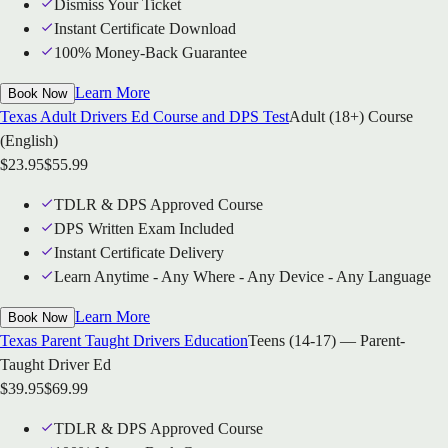
Dismiss Your Ticket
Instant Certificate Download
100% Money-Back Guarantee
Learn More
Book Now
Texas Adult Drivers Ed Course and DPS Test
Adult (18+) Course
(English)
$
23.95
$
55.99
TDLR & DPS Approved Course
DPS Written Exam Included
Instant Certificate Delivery
Learn Anytime - Any Where - Any Device - Any Language
Learn More
Book Now
Texas Parent Taught Drivers Education
Teens (14-17) — Parent-
Taught Driver Ed
$
39.95
$
69.99
TDLR & DPS Approved Course