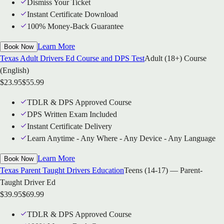
Dismiss Your Ticket
Instant Certificate Download
100% Money-Back Guarantee
Learn More
Book Now
Texas Adult Drivers Ed Course and DPS Test
Adult (18+) Course
(English)
$
23.95
$
55.99
TDLR & DPS Approved Course
DPS Written Exam Included
Instant Certificate Delivery
Learn Anytime - Any Where - Any Device - Any Language
Learn More
Book Now
Texas Parent Taught Drivers Education
Teens (14-17) — Parent-
Taught Driver Ed
$
39.95
$
69.99
TDLR & DPS Approved Course