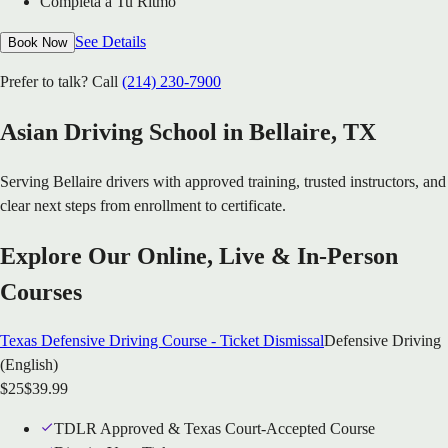
Completa a Tu Ritmo
See Details
Book Now
Prefer to talk? Call
(214) 230-7900
Asian Driving School in
Bellaire
, TX
Serving
Bellaire
drivers with approved training, trusted instructors, and
clear next steps from enrollment to certificate.
Explore Our Online, Live & In-Person
Courses
Texas Defensive Driving Course - Ticket Dismissal
Defensive Driving
(English)
$
25
$
39.99
TDLR Approved & Texas Court-Accepted Course