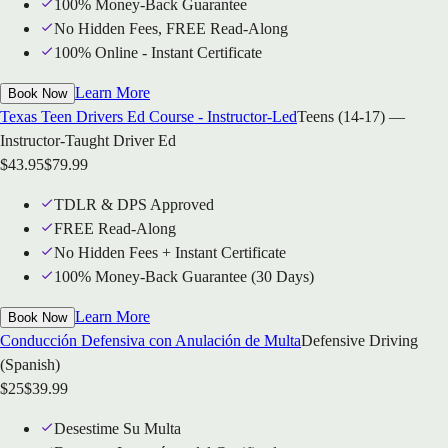
100% Money-Back Guarantee
No Hidden Fees, FREE Read-Along
100% Online - Instant Certificate
Learn More
Book Now
Texas Teen Drivers Ed Course - Instructor-Led
Teens (14-17) —
Instructor-Taught Driver Ed
$
43.95
$
79.99
TDLR & DPS Approved
FREE Read-Along
No Hidden Fees + Instant Certificate
100% Money-Back Guarantee (30 Days)
Learn More
Book Now
Conducción Defensiva con Anulación de Multa
Defensive Driving
(Spanish)
$
25
$
39.99
Desestime Su Multa