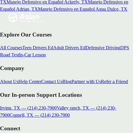
TX
Manejo Defensivo en Español
Ackerly
, TX
Manejo Defensivo en
Español
Adrian
, TX
Manejo Defensivo en Español
Agua Dulce
, TX
Explore Our Courses
All Courses
Teen Drivers Ed
Adult Drivers Ed
Defensive Driving
DPS
Road Test
In-Car Lesson
Company
About Us
Help Center
Contact Us
Blog
Partner with Us
Refer a Friend
Our In-person Support Locations
Irving, TX
—
(214) 230-7900
Valley ranch, TX
—
(214) 230-
7900
Coppell, TX
—
(214) 230-7900
Connect