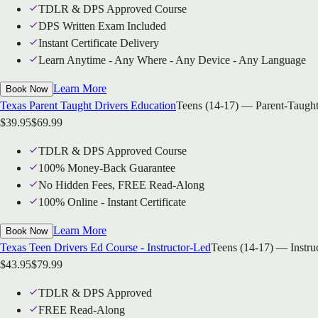
TDLR & DPS Approved Course
DPS Written Exam Included
Instant Certificate Delivery
Learn Anytime - Any Where - Any Device - Any Language
Learn More
Book Now
Texas Parent Taught Drivers Education
Teens (14-17) — Parent-Taught
$
39.95
$
69.99
TDLR & DPS Approved Course
100% Money-Back Guarantee
No Hidden Fees, FREE Read-Along
100% Online - Instant Certificate
Learn More
Book Now
Texas Teen Drivers Ed Course - Instructor-Led
Teens (14-17) — Instru
$
43.95
$
79.99
TDLR & DPS Approved
FREE Read-Along