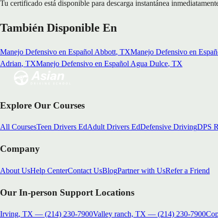
Tu certificado está disponible para descarga instantánea inmediatamente
También Disponible En
Manejo Defensivo en Español
Abbott
, TX
Manejo Defensivo en Españ
Adrian
, TX
Manejo Defensivo en Español
Agua Dulce
, TX
Explore Our Courses
All Courses
Teen Drivers Ed
Adult Drivers Ed
Defensive Driving
DPS R
Company
About Us
Help Center
Contact Us
Blog
Partner with Us
Refer a Friend
Our In-person Support Locations
Irving, TX
—
(214) 230-7900
Valley ranch, TX
—
(214) 230-7900
Cop