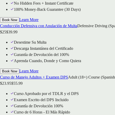
No Hidden Fees + Instant Certificate
100% Money-Back Guarantee (30 Days)
Learn More
Book Now
Conducción Defensiva con Anulación de Multa
Defensive Driving (Sp
$
25
$
39.99
Desestime Su Multa
Descarga Instantánea del Certificado
Garantía de Devolución del 100%
Aprenda Cuando, Donde y Como Quiera
Learn More
Book Now
Curso de Manejo Adultos + Examen DPS
Adult (18+) Course (Spanish
$
23.95
$
55.99
Curso Aprobado por el TDLR y el DPS
Examen Escrito del DPS Incluido
Garantía de Devolución 100%
Curso de 6 Horas - El Más Rápido