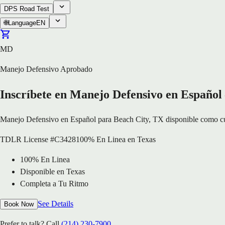
DPS Road Test
🌐
Language
EN
MD
Manejo Defensivo Aprobado
Inscríbete en Manejo Defensivo en Españo
Manejo Defensivo en Español para Beach City, TX disponible como curs
TDLR License #C3428
100% En Linea en Texas
100% En Linea
Disponible en Texas
Completa a Tu Ritmo
See Details
Book Now
Prefer to talk? Call
(214) 230-7900