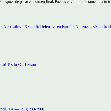
 después de pasar el examen final. Puedes enviarlo directamente a tu tr
ol
Abernathy
, TX
Manejo Defensivo en Español
Abilene
, TX
Manejo De
oad Test
In-Car Lesson
pell, TX
—
(214) 230-7900