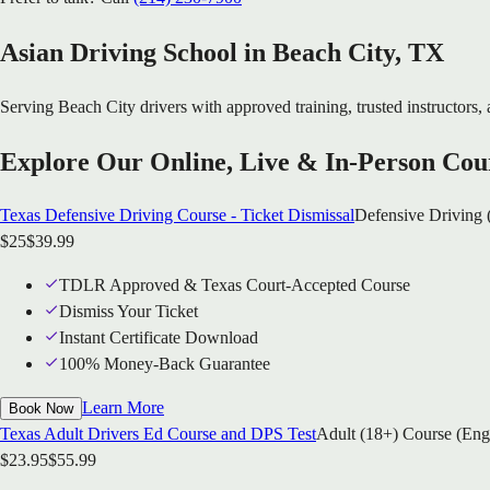
Asian Driving School in
Beach City
, TX
Serving
Beach City
drivers with approved training, trusted instructors, 
Explore Our Online, Live & In-Person Cou
Texas Defensive Driving Course - Ticket Dismissal
Defensive Driving 
$
25
$
39.99
TDLR Approved & Texas Court-Accepted Course
Dismiss Your Ticket
Instant Certificate Download
100% Money-Back Guarantee
Learn More
Book Now
Texas Adult Drivers Ed Course and DPS Test
Adult (18+) Course (Eng
$
23.95
$
55.99