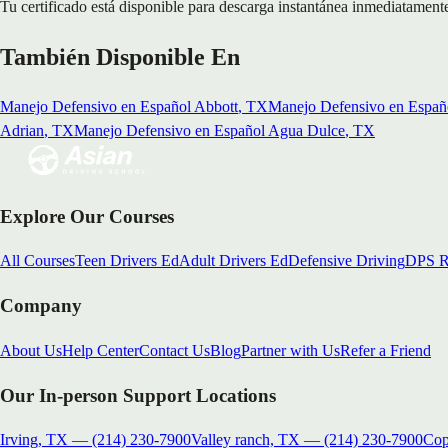
Tu certificado está disponible para descarga instantánea inmediatamente
También Disponible En
Manejo Defensivo en Español
Abbott
, TX
Manejo Defensivo en Españ
Adrian
, TX
Manejo Defensivo en Español
Agua Dulce
, TX
Explore Our Courses
All Courses
Teen Drivers Ed
Adult Drivers Ed
Defensive Driving
DPS R
Company
About Us
Help Center
Contact Us
Blog
Partner with Us
Refer a Friend
Our In-person Support Locations
Irving, TX
—
(214) 230-7900
Valley ranch, TX
—
(214) 230-7900
Cop