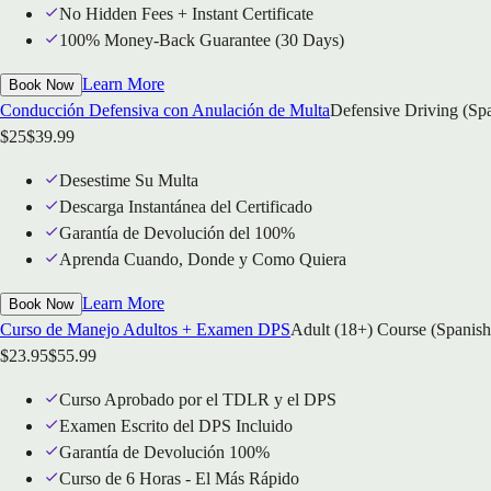
No Hidden Fees + Instant Certificate
100% Money-Back Guarantee (30 Days)
Learn More
Book Now
Conducción Defensiva con Anulación de Multa
Defensive Driving (Sp
$
25
$
39.99
Desestime Su Multa
Descarga Instantánea del Certificado
Garantía de Devolución del 100%
Aprenda Cuando, Donde y Como Quiera
Learn More
Book Now
Curso de Manejo Adultos + Examen DPS
Adult (18+) Course (Spanish
$
23.95
$
55.99
Curso Aprobado por el TDLR y el DPS
Examen Escrito del DPS Incluido
Garantía de Devolución 100%
Curso de 6 Horas - El Más Rápido