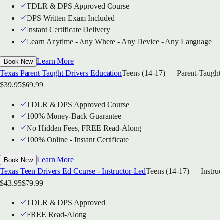
TDLR & DPS Approved Course
DPS Written Exam Included
Instant Certificate Delivery
Learn Anytime - Any Where - Any Device - Any Language
Learn More
Book Now
Texas Parent Taught Drivers Education
Teens (14-17) — Parent-Taught
$
39.95
$
69.99
TDLR & DPS Approved Course
100% Money-Back Guarantee
No Hidden Fees, FREE Read-Along
100% Online - Instant Certificate
Learn More
Book Now
Texas Teen Drivers Ed Course - Instructor-Led
Teens (14-17) — Instru
$
43.95
$
79.99
TDLR & DPS Approved
FREE Read-Along