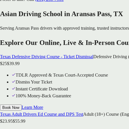
Asian Driving School in
Aransas Pass
, TX
Serving
Aransas Pass
drivers with approved training, trusted instructors
Explore Our Online, Live & In-Person Cou
Texas Defensive Driving Course - Ticket Dismissal
Defensive Driving 
$
25
$
39.99
TDLR Approved & Texas Court-Accepted Course
Dismiss Your Ticket
Instant Certificate Download
100% Money-Back Guarantee
Learn More
Book Now
Texas Adult Drivers Ed Course and DPS Test
Adult (18+) Course (Eng
$
23.95
$
55.99