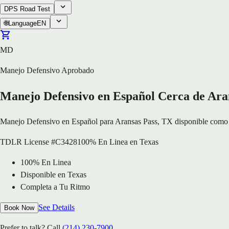
DPS Road Test
🌐
Language
EN
MD
Manejo Defensivo Aprobado
Manejo Defensivo en Español Cerca de Aran
Manejo Defensivo en Español para Aransas Pass, TX disponible como cu
TDLR License #C3428
100% En Linea en Texas
100% En Linea
Disponible en Texas
Completa a Tu Ritmo
See Details
Book Now
Prefer to talk? Call
(214) 230-7900