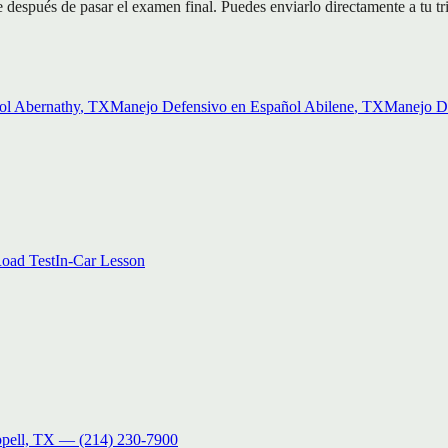
 después de pasar el examen final. Puedes enviarlo directamente a tu tr
ol
Abernathy
, TX
Manejo Defensivo en Español
Abilene
, TX
Manejo De
oad Test
In-Car Lesson
pell, TX
—
(214) 230-7900