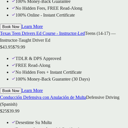
100% Money-Back Guarantee
No Hidden Fees, FREE Read-Along
100% Online - Instant Certificate
Learn More
Book Now
Texas Teen Drivers Ed Course - Instructor-Led
Teens (14-17) —
Instructor-Taught Driver Ed
$
43.95
$
79.99
TDLR & DPS Approved
FREE Read-Along
No Hidden Fees + Instant Certificate
100% Money-Back Guarantee (30 Days)
Learn More
Book Now
Conducción Defensiva con Anulación de Multa
Defensive Driving
(Spanish)
$
25
$
39.99
Desestime Su Multa