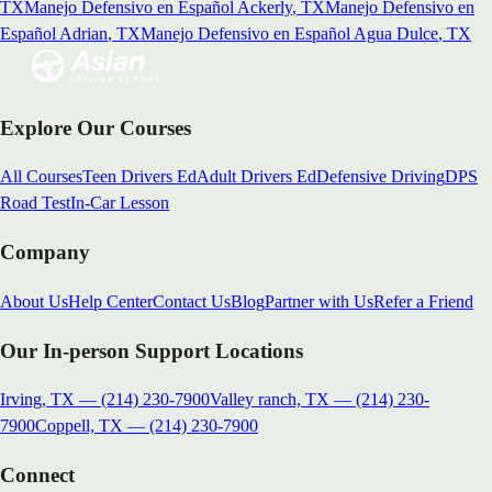
TX
Manejo Defensivo en Español
Ackerly
, TX
Manejo Defensivo en
Español
Adrian
, TX
Manejo Defensivo en Español
Agua Dulce
, TX
Explore Our Courses
All Courses
Teen Drivers Ed
Adult Drivers Ed
Defensive Driving
DPS
Road Test
In-Car Lesson
Company
About Us
Help Center
Contact Us
Blog
Partner with Us
Refer a Friend
Our In-person Support Locations
Irving, TX
—
(214) 230-7900
Valley ranch, TX
—
(214) 230-
7900
Coppell, TX
—
(214) 230-7900
Connect