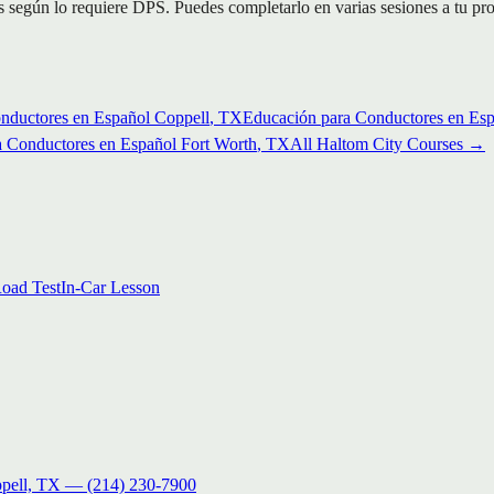
egún lo requiere DPS. Puedes completarlo en varias sesiones a tu propi
nductores en Español
Coppell
, TX
Educación para Conductores en Es
a Conductores en Español
Fort Worth
, TX
All
Haltom City
Courses →
oad Test
In-Car Lesson
pell, TX
—
(214) 230-7900