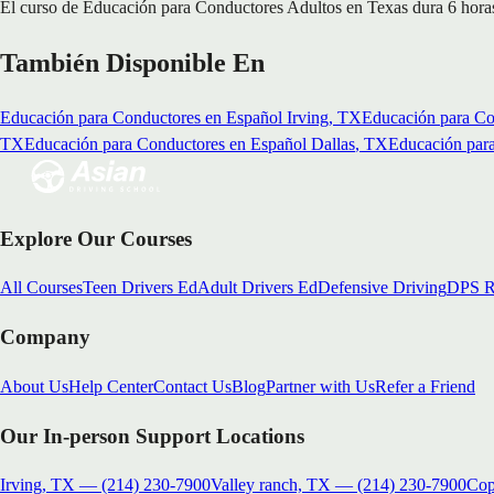
El curso de Educación para Conductores Adultos en Texas dura 6 horas s
También Disponible En
Educación para Conductores en Español
Irving
, TX
Educación para Co
TX
Educación para Conductores en Español
Dallas
, TX
Educación par
Explore Our Courses
All Courses
Teen Drivers Ed
Adult Drivers Ed
Defensive Driving
DPS R
Company
About Us
Help Center
Contact Us
Blog
Partner with Us
Refer a Friend
Our In-person Support Locations
Irving, TX
—
(214) 230-7900
Valley ranch, TX
—
(214) 230-7900
Cop