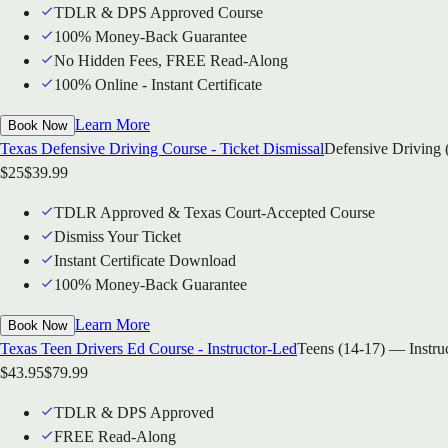
TDLR & DPS Approved Course
100% Money-Back Guarantee
No Hidden Fees, FREE Read-Along
100% Online - Instant Certificate
Learn More
Book Now
Texas Defensive Driving Course - Ticket Dismissal
Defensive Driving 
$
25
$
39.99
TDLR Approved & Texas Court-Accepted Course
Dismiss Your Ticket
Instant Certificate Download
100% Money-Back Guarantee
Learn More
Book Now
Texas Teen Drivers Ed Course - Instructor-Led
Teens (14-17) — Instru
$
43.95
$
79.99
TDLR & DPS Approved
FREE Read-Along