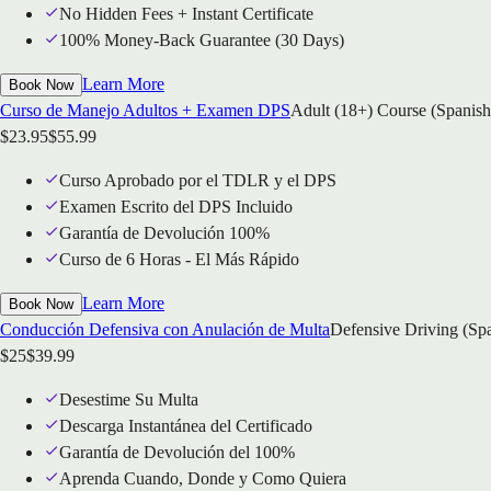
No Hidden Fees + Instant Certificate
100% Money-Back Guarantee (30 Days)
Learn More
Book Now
Curso de Manejo Adultos + Examen DPS
Adult (18+) Course (Spanish
$
23.95
$
55.99
Curso Aprobado por el TDLR y el DPS
Examen Escrito del DPS Incluido
Garantía de Devolución 100%
Curso de 6 Horas - El Más Rápido
Learn More
Book Now
Conducción Defensiva con Anulación de Multa
Defensive Driving (Sp
$
25
$
39.99
Desestime Su Multa
Descarga Instantánea del Certificado
Garantía de Devolución del 100%
Aprenda Cuando, Donde y Como Quiera