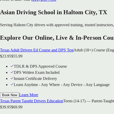
Asian Driving School in
Haltom City
, TX
Serving
Haltom City
drivers with approved training, trusted instructors,
Explore Our Online, Live & In-Person Cou
Texas Adult Drivers Ed Course and DPS Test
Adult (18+) Course (Eng
$
23.95
$
55.99
TDLR & DPS Approved Course
DPS Written Exam Included
Instant Certificate Delivery
Learn Anytime - Any Where - Any Device - Any Language
Learn More
Book Now
Texas Parent Taught Drivers Education
Teens (14-17) — Parent-Taught
$
39.95
$
69.99