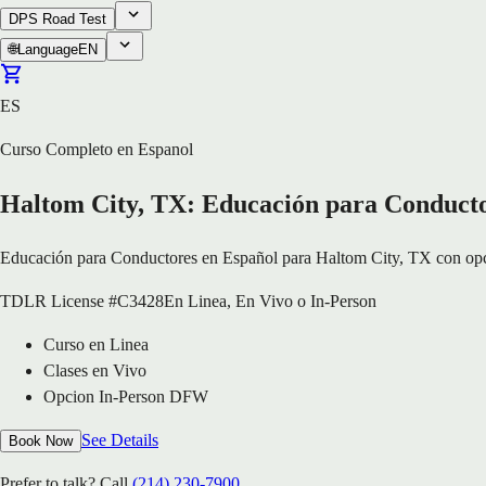
DPS Road Test
🌐
Language
EN
ES
Curso Completo en Espanol
Haltom City, TX: Educación para Conducto
Educación para Conductores en Español para Haltom City, TX con opcion
TDLR License #C3428
En Linea, En Vivo o In-Person
Curso en Linea
Clases en Vivo
Opcion In-Person DFW
See Details
Book Now
Prefer to talk? Call
(214) 230-7900