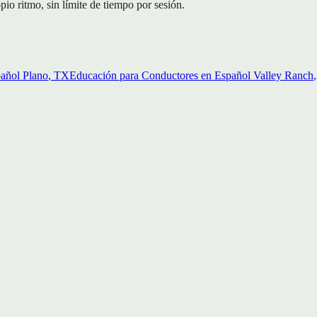
o ritmo, sin límite de tiempo por sesión.
pañol
Plano
, TX
Educación para Conductores en Español
Valley Ranch
,