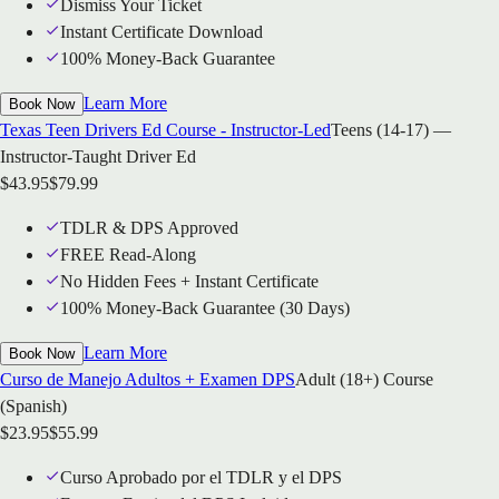
Dismiss Your Ticket
Instant Certificate Download
100% Money-Back Guarantee
Learn More
Book Now
Texas Teen Drivers Ed Course - Instructor-Led
Teens (14-17) —
Instructor-Taught Driver Ed
$
43.95
$
79.99
TDLR & DPS Approved
FREE Read-Along
No Hidden Fees + Instant Certificate
100% Money-Back Guarantee (30 Days)
Learn More
Book Now
Curso de Manejo Adultos + Examen DPS
Adult (18+) Course
(Spanish)
$
23.95
$
55.99
Curso Aprobado por el TDLR y el DPS