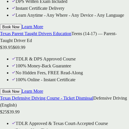
DPS Written Exam Included
Instant Certificate Delivery
Learn Anytime - Any Where - Any Device - Any Language
Learn More
Book Now
Texas Parent Taught Drivers Education
Teens (14-17) — Parent-
Taught Driver Ed
$
39.95
$
69.99
TDLR & DPS Approved Course
100% Money-Back Guarantee
No Hidden Fees, FREE Read-Along
100% Online - Instant Certificate
Learn More
Book Now
Texas Defensive Driving Course - Ticket Dismissal
Defensive Driving
(English)
$
25
$
39.99
TDLR Approved & Texas Court-Accepted Course