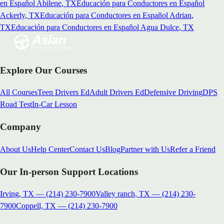
en Español
Abilene
, TX
Educación para Conductores en Español
Ackerly
, TX
Educación para Conductores en Español
Adrian
,
TX
Educación para Conductores en Español
Agua Dulce
, TX
Explore Our Courses
All Courses
Teen Drivers Ed
Adult Drivers Ed
Defensive Driving
DPS
Road Test
In-Car Lesson
Company
About Us
Help Center
Contact Us
Blog
Partner with Us
Refer a Friend
Our In-person Support Locations
Irving, TX
—
(214) 230-7900
Valley ranch, TX
—
(214) 230-
7900
Coppell, TX
—
(214) 230-7900