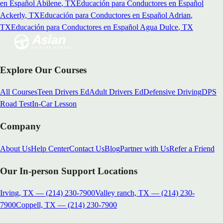
en Español
Abilene
, TX
Educación para Conductores en Español
Ackerly
, TX
Educación para Conductores en Español
Adrian
,
TX
Educación para Conductores en Español
Agua Dulce
, TX
Explore Our Courses
All Courses
Teen Drivers Ed
Adult Drivers Ed
Defensive Driving
DPS
Road Test
In-Car Lesson
Company
About Us
Help Center
Contact Us
Blog
Partner with Us
Refer a Friend
Our In-person Support Locations
Irving, TX
—
(214) 230-7900
Valley ranch, TX
—
(214) 230-
7900
Coppell, TX
—
(214) 230-7900