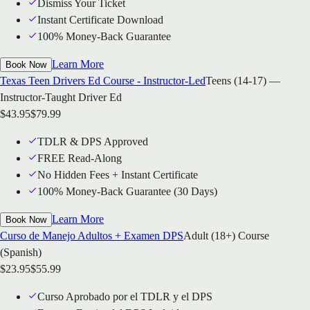
Dismiss Your Ticket
Instant Certificate Download
100% Money-Back Guarantee
Learn More
Book Now
Texas Teen Drivers Ed Course - Instructor-Led
Teens (14-17) —
Instructor-Taught Driver Ed
$
43.95
$
79.99
TDLR & DPS Approved
FREE Read-Along
No Hidden Fees + Instant Certificate
100% Money-Back Guarantee (30 Days)
Learn More
Book Now
Curso de Manejo Adultos + Examen DPS
Adult (18+) Course
(Spanish)
$
23.95
$
55.99
Curso Aprobado por el TDLR y el DPS