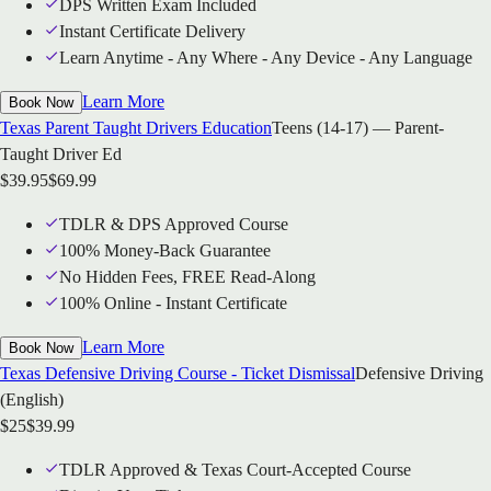
DPS Written Exam Included
Instant Certificate Delivery
Learn Anytime - Any Where - Any Device - Any Language
Learn More
Book Now
Texas Parent Taught Drivers Education
Teens (14-17) — Parent-
Taught Driver Ed
$
39.95
$
69.99
TDLR & DPS Approved Course
100% Money-Back Guarantee
No Hidden Fees, FREE Read-Along
100% Online - Instant Certificate
Learn More
Book Now
Texas Defensive Driving Course - Ticket Dismissal
Defensive Driving
(English)
$
25
$
39.99
TDLR Approved & Texas Court-Accepted Course