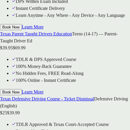
DPS Written Exam Included
Instant Certificate Delivery
Learn Anytime - Any Where - Any Device - Any Language
Learn More
Book Now
Texas Parent Taught Drivers Education
Teens (14-17) — Parent-
Taught Driver Ed
$
39.95
$
69.99
TDLR & DPS Approved Course
100% Money-Back Guarantee
No Hidden Fees, FREE Read-Along
100% Online - Instant Certificate
Learn More
Book Now
Texas Defensive Driving Course - Ticket Dismissal
Defensive Driving
(English)
$
25
$
39.99
TDLR Approved & Texas Court-Accepted Course