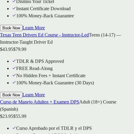
Dismiss Your Ticket
Instant Certificate Download
100% Money-Back Guarantee
Learn More
Book Now
Texas Teen Drivers Ed Course - Instructor-Led
Teens (14-17) —
Instructor-Taught Driver Ed
$
43.95
$
79.99
TDLR & DPS Approved
FREE Read-Along
No Hidden Fees + Instant Certificate
100% Money-Back Guarantee (30 Days)
Learn More
Book Now
Curso de Manejo Adultos + Examen DPS
Adult (18+) Course
(Spanish)
$
23.95
$
55.99
Curso Aprobado por el TDLR y el DPS