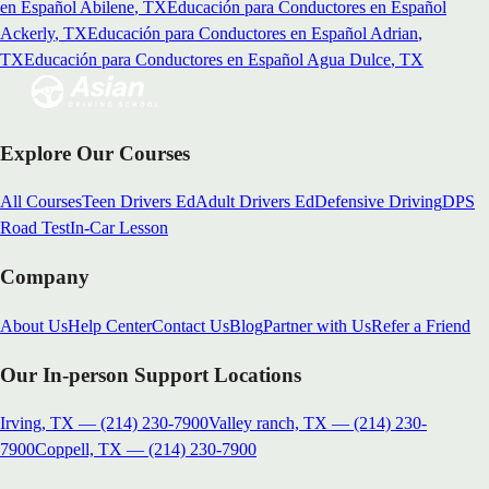
en Español
Abilene
, TX
Educación para Conductores en Español
Ackerly
, TX
Educación para Conductores en Español
Adrian
,
TX
Educación para Conductores en Español
Agua Dulce
, TX
Explore Our Courses
All Courses
Teen Drivers Ed
Adult Drivers Ed
Defensive Driving
DPS
Road Test
In-Car Lesson
Company
About Us
Help Center
Contact Us
Blog
Partner with Us
Refer a Friend
Our In-person Support Locations
Irving, TX
—
(214) 230-7900
Valley ranch, TX
—
(214) 230-
7900
Coppell, TX
—
(214) 230-7900