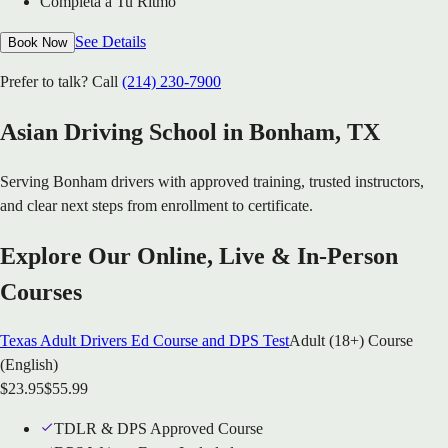
Completa a Tu Ritmo
See Details
Book Now
Prefer to talk? Call
(214) 230-7900
Asian Driving School in
Bonham
, TX
Serving
Bonham
drivers with approved training, trusted instructors,
and clear next steps from enrollment to certificate.
Explore Our Online, Live & In-Person
Courses
Texas Adult Drivers Ed Course and DPS Test
Adult (18+) Course
(English)
$
23.95
$
55.99
TDLR & DPS Approved Course