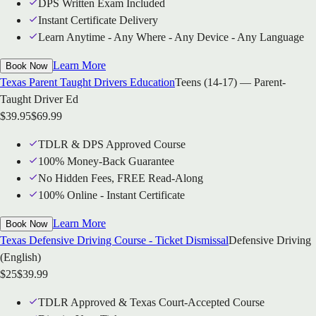
DPS Written Exam Included
Instant Certificate Delivery
Learn Anytime - Any Where - Any Device - Any Language
Learn More
Book Now
Texas Parent Taught Drivers Education
Teens (14-17) — Parent-
Taught Driver Ed
$
39.95
$
69.99
TDLR & DPS Approved Course
100% Money-Back Guarantee
No Hidden Fees, FREE Read-Along
100% Online - Instant Certificate
Learn More
Book Now
Texas Defensive Driving Course - Ticket Dismissal
Defensive Driving
(English)
$
25
$
39.99
TDLR Approved & Texas Court-Accepted Course