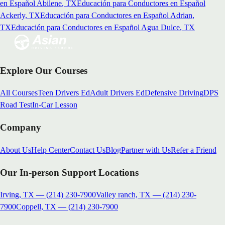
en Español
Abilene
, TX
Educación para Conductores en Español
Ackerly
, TX
Educación para Conductores en Español
Adrian
,
TX
Educación para Conductores en Español
Agua Dulce
, TX
Explore Our Courses
All Courses
Teen Drivers Ed
Adult Drivers Ed
Defensive Driving
DPS
Road Test
In-Car Lesson
Company
About Us
Help Center
Contact Us
Blog
Partner with Us
Refer a Friend
Our In-person Support Locations
Irving, TX
—
(214) 230-7900
Valley ranch, TX
—
(214) 230-
7900
Coppell, TX
—
(214) 230-7900