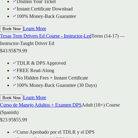
Dismiss Your Ticket
Instant Certificate Download
100% Money-Back Guarantee
Learn More
Book Now
Texas Teen Drivers Ed Course - Instructor-Led
Teens (14-17) —
Instructor-Taught Driver Ed
$
43.95
$
79.99
TDLR & DPS Approved
FREE Read-Along
No Hidden Fees + Instant Certificate
100% Money-Back Guarantee (30 Days)
Learn More
Book Now
Curso de Manejo Adultos + Examen DPS
Adult (18+) Course
(Spanish)
$
23.95
$
55.99
Curso Aprobado por el TDLR y el DPS