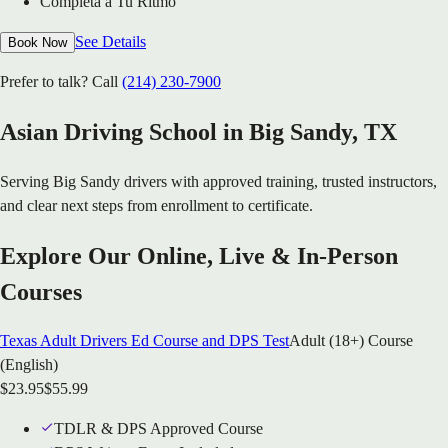
Completa a Tu Ritmo
See Details
Book Now
Prefer to talk? Call
(214) 230-7900
Asian Driving School in
Big Sandy
, TX
Serving
Big Sandy
drivers with approved training, trusted instructors,
and clear next steps from enrollment to certificate.
Explore Our Online, Live & In-Person
Courses
Texas Adult Drivers Ed Course and DPS Test
Adult (18+) Course
(English)
$
23.95
$
55.99
TDLR & DPS Approved Course