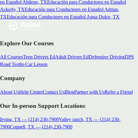
en Español
Abilene
, TX
Educación para Conductores en Español
Ackerly
, TX
Educación para Conductores en Español
Adrian
,
TX
Educación para Conductores en Español
Agua Dulce
, TX
Explore Our Courses
All Courses
Teen Drivers Ed
Adult Drivers Ed
Defensive Driving
DPS
Road Test
In-Car Lesson
Company
About Us
Help Center
Contact Us
Blog
Partner with Us
Refer a Friend
Our In-person Support Locations
Irving, TX
—
(214) 230-7900
Valley ranch, TX
—
(214) 230-
7900
Coppell, TX
—
(214) 230-7900