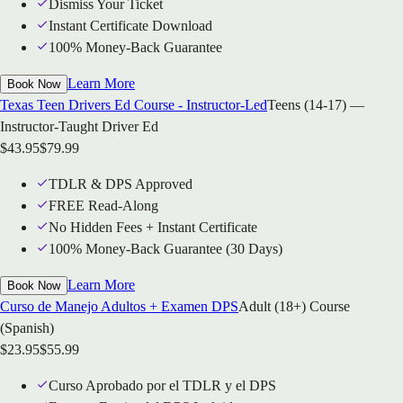
Dismiss Your Ticket
Instant Certificate Download
100% Money-Back Guarantee
Learn More
Book Now
Texas Teen Drivers Ed Course - Instructor-Led
Teens (14-17) —
Instructor-Taught Driver Ed
$
43.95
$
79.99
TDLR & DPS Approved
FREE Read-Along
No Hidden Fees + Instant Certificate
100% Money-Back Guarantee (30 Days)
Learn More
Book Now
Curso de Manejo Adultos + Examen DPS
Adult (18+) Course
(Spanish)
$
23.95
$
55.99
Curso Aprobado por el TDLR y el DPS