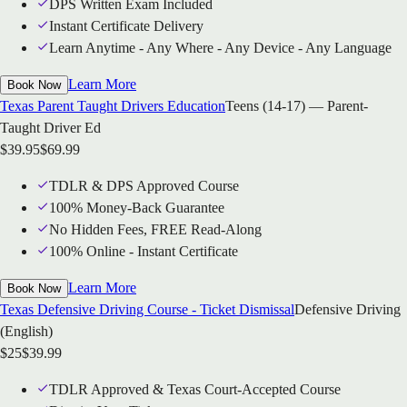
DPS Written Exam Included
Instant Certificate Delivery
Learn Anytime - Any Where - Any Device - Any Language
Learn More
Book Now
Texas Parent Taught Drivers Education
Teens (14-17) — Parent-
Taught Driver Ed
$
39.95
$
69.99
TDLR & DPS Approved Course
100% Money-Back Guarantee
No Hidden Fees, FREE Read-Along
100% Online - Instant Certificate
Learn More
Book Now
Texas Defensive Driving Course - Ticket Dismissal
Defensive Driving
(English)
$
25
$
39.99
TDLR Approved & Texas Court-Accepted Course