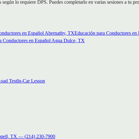
egún lo requiere DPS. Puedes completarlo en varias sesiones a tu propi
onductores en Español
Abernathy
, TX
Educación para Conductores en 
a Conductores en Español
Agua Dulce
, TX
oad Test
In-Car Lesson
pell, TX
—
(214) 230-7900