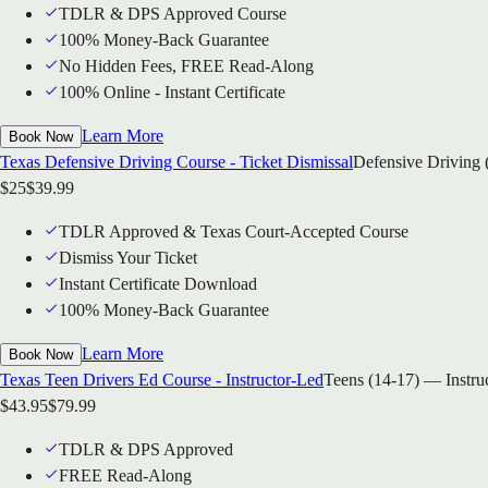
TDLR & DPS Approved Course
100% Money-Back Guarantee
No Hidden Fees, FREE Read-Along
100% Online - Instant Certificate
Learn More
Book Now
Texas Defensive Driving Course - Ticket Dismissal
Defensive Driving 
$
25
$
39.99
TDLR Approved & Texas Court-Accepted Course
Dismiss Your Ticket
Instant Certificate Download
100% Money-Back Guarantee
Learn More
Book Now
Texas Teen Drivers Ed Course - Instructor-Led
Teens (14-17) — Instru
$
43.95
$
79.99
TDLR & DPS Approved
FREE Read-Along