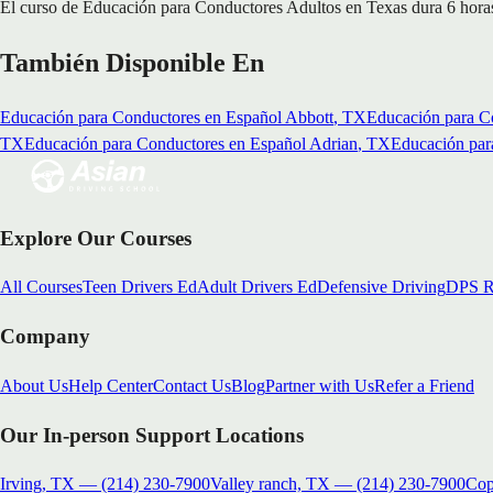
El curso de Educación para Conductores Adultos en Texas dura 6 horas s
También Disponible En
Educación para Conductores en Español
Abbott
, TX
Educación para C
TX
Educación para Conductores en Español
Adrian
, TX
Educación par
Explore Our Courses
All Courses
Teen Drivers Ed
Adult Drivers Ed
Defensive Driving
DPS R
Company
About Us
Help Center
Contact Us
Blog
Partner with Us
Refer a Friend
Our In-person Support Locations
Irving, TX
—
(214) 230-7900
Valley ranch, TX
—
(214) 230-7900
Cop