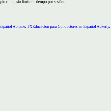
o ritmo, sin límite de tiempo por sesión.
Español
Abilene
, TX
Educación para Conductores en Español
Ackerly
,