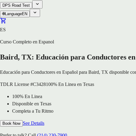
DPS Road Test
🌐
Language
EN
ES
Curso Completo en Espanol
Baird, TX: Educación para Conductores en
Educación para Conductores en Español para Baird, TX disponible como
TDLR License #C3428
100% En Linea en Texas
100% En Linea
Disponible en Texas
Completa a Tu Ritmo
See Details
Book Now
Prefer to talk? Call
(214) 230-7900