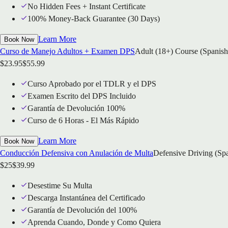
No Hidden Fees + Instant Certificate
100% Money-Back Guarantee (30 Days)
Learn More
Book Now
Curso de Manejo Adultos + Examen DPS
Adult (18+) Course (Spanish
$
23.95
$
55.99
Curso Aprobado por el TDLR y el DPS
Examen Escrito del DPS Incluido
Garantía de Devolución 100%
Curso de 6 Horas - El Más Rápido
Learn More
Book Now
Conducción Defensiva con Anulación de Multa
Defensive Driving (Sp
$
25
$
39.99
Desestime Su Multa
Descarga Instantánea del Certificado
Garantía de Devolución del 100%
Aprenda Cuando, Donde y Como Quiera