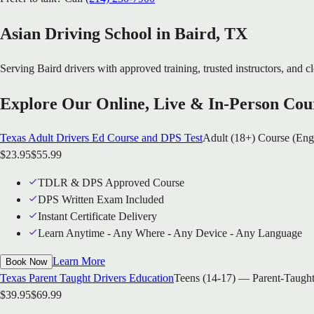
Asian Driving School in
Baird
, TX
Serving
Baird
drivers with approved training, trusted instructors, and cl
Explore Our Online, Live & In-Person Cou
Texas Adult Drivers Ed Course and DPS Test
Adult (18+) Course (Eng
$
23.95
$
55.99
TDLR & DPS Approved Course
DPS Written Exam Included
Instant Certificate Delivery
Learn Anytime - Any Where - Any Device - Any Language
Learn More
Book Now
Texas Parent Taught Drivers Education
Teens (14-17) — Parent-Taught
$
39.95
$
69.99