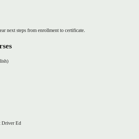
ear next steps from enrollment to certificate.
rses
lish)
 Driver Ed