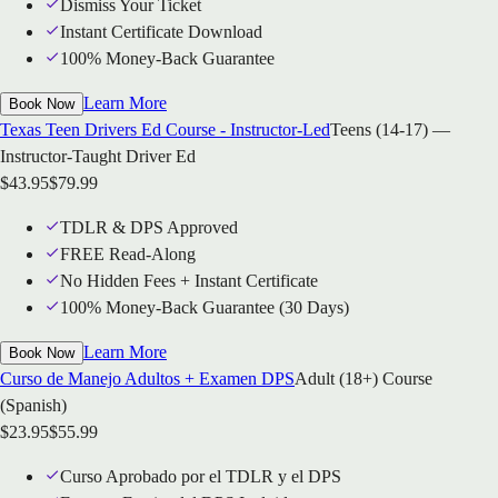
Dismiss Your Ticket
Instant Certificate Download
100% Money-Back Guarantee
Learn More
Book Now
Texas Teen Drivers Ed Course - Instructor-Led
Teens (14-17) —
Instructor-Taught Driver Ed
$
43.95
$
79.99
TDLR & DPS Approved
FREE Read-Along
No Hidden Fees + Instant Certificate
100% Money-Back Guarantee (30 Days)
Learn More
Book Now
Curso de Manejo Adultos + Examen DPS
Adult (18+) Course
(Spanish)
$
23.95
$
55.99
Curso Aprobado por el TDLR y el DPS