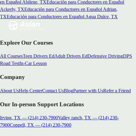
en Español
Abilene
, TX
Educación para Conductores en Español
Ackerly
, TX
Educación para Conductores en Español
Adrian
,
TX
Educación para Conductores en Español
Agua Dulce
, TX
Explore Our Courses
All Courses
Teen Drivers Ed
Adult Drivers Ed
Defensive Driving
DPS
Road Test
In-Car Lesson
Company
About Us
Help Center
Contact Us
Blog
Partner with Us
Refer a Friend
Our In-person Support Locations
Irving, TX
—
(214) 230-7900
Valley ranch, TX
—
(214) 230-
7900
Coppell, TX
—
(214) 230-7900