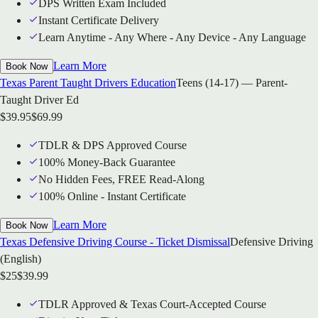
DPS Written Exam Included
Instant Certificate Delivery
Learn Anytime - Any Where - Any Device - Any Language
Learn More
Book Now
Texas Parent Taught Drivers Education
Teens (14-17) — Parent-
Taught Driver Ed
$
39.95
$
69.99
TDLR & DPS Approved Course
100% Money-Back Guarantee
No Hidden Fees, FREE Read-Along
100% Online - Instant Certificate
Learn More
Book Now
Texas Defensive Driving Course - Ticket Dismissal
Defensive Driving
(English)
$
25
$
39.99
TDLR Approved & Texas Court-Accepted Course